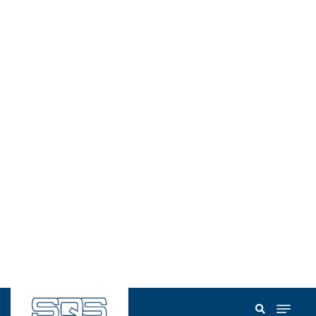
Management
12.08.2025
Zielscheibe Energiewerk: Wie machen wir
unsere Infrastruktur sicherer?
ca. 7 Minuten
Management
12.08.2025