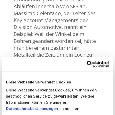
Abläufen innerhalb von SFS an.
Massimo Celentano, der Leiter des
Key Account Managements der
Division Automotive, nennt ein
Beispiel: Weil der Winkel beim
Bohren geändert worden sei, hätte
man bei einem bestimmten
Metallteil die Zeit, um ein Loch zu
erstellen, von sieben auf zwei
Sekunden reduzieren können.
Manchmal seien es banale Sachen,
die grosse Auswirkungen hätten.
Diese Webseite verwendet Cookies
Diese Webseite verwendet Cookies, um Ihnen den
Ständige Verbesserung und
bestmöglichen Service zu gewährleisten. Weitere
Standardisierung sind bei SFS kein
Informationen können Sie unseren
Widerspruch. Das Unternehmen
Datenschutzbestimmungen
entnehmen.
zeigt, dass Sisyphus, wäre er