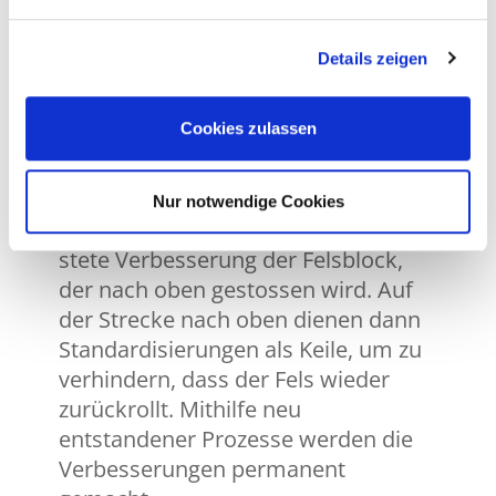
Ostschweizer gewesen, den Stein
nach oben gebracht hätte. In der
Details zeigen
griechischen Mythologie muss
Sisyphus als Strafe der Götter einen
Cookies zulassen
Felsblock auf einen Berg
hinaufwälzen, der jedes Mal wieder
ins Tal rollt, knapp bevor der Gipfel
Nur notwendige Cookies
erreicht wird. Im Fall von SFS ist die
stete Verbesserung der Felsblock,
der nach oben gestossen wird. Auf
der Strecke nach oben dienen dann
Standardisierungen als Keile, um zu
verhindern, dass der Fels wieder
zurückrollt. Mithilfe neu
entstandener Prozesse werden die
Verbesserungen permanent