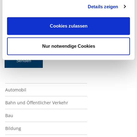
Details zeigen
Ich akzeptiere die
SQS-Datenschutzbestimmungen
.
Cookies zulassen
Zum Newsletter anmelden
(*) sind Pflichtfelder
Nur notwendige Cookies
Unternavigaton Weiss
Automobil
Bahn und Öffentlicher Verkehr
Bau
Bildung