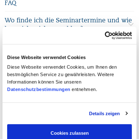
FAQ
Wo finde ich die Seminartermine und wie
kann ich mich anmelden?
Was kostet ein Seminar?
Diese Webseite verwendet Cookies
Welches Seminar besuche ich in meiner
Diese Webseite verwendet Cookies, um Ihnen den
Situation am besten? Wie finde ich das für
bestmöglichen Service zu gewährleisten. Weitere
mich geeignete Seminar?
Informationen können Sie unseren
Datenschutzbestimmungen
entnehmen.
Welche technischen Voraussetzungen
benötige ich für die Teilnahme an einem
Details zeigen
Seminar oder SQS-Live-Webinar?
Cookies zulassen
Gibt es noch freie Plätze bei meinem