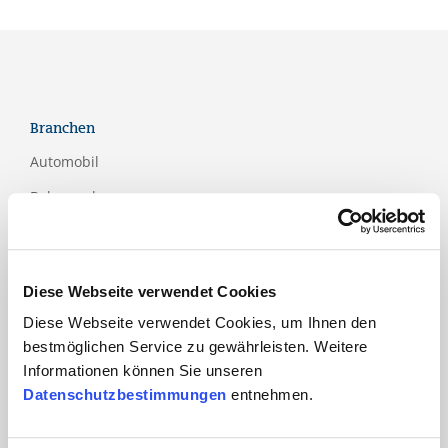
Branchen
Automobil
Bahn und
Öffentlicher Verkehr
Bau
Bildung
Diese Webseite verwendet Cookies
Dienstleistungen
Diese Webseite verwendet Cookies, um Ihnen den
bestmöglichen Service zu gewährleisten. Weitere
Finanzdienstleistungen
Informationen können Sie unseren
Gesundheits- und Sozialwesen
Datenschutzbestimmungen
entnehmen.
ICT