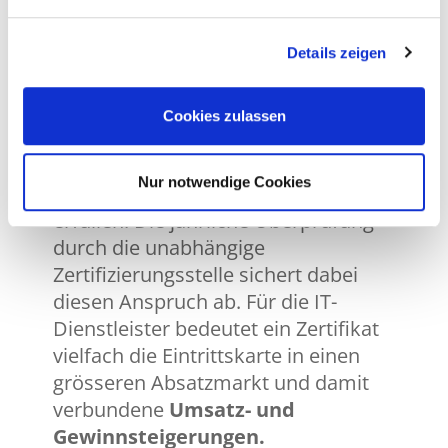
eines entsprechenden Zertifikates,
damit Sie überhaupt als Lieferant für
Details zeigen
sie tätig sein dürfen. Aus
Auftraggeber-Sicht ist diese
Bedingung Teil des eigenen
Cookies zulassen
Risikomanagements. Es sichert ab,
dass nur Lieferanten in Frage
Nur notwendige Cookies
kommen, die diese Auflagen wirklich
erfüllen. Die jährliche Überprüfung
durch die unabhängige
Zertifizierungsstelle sichert dabei
diesen Anspruch ab. Für die IT-
Dienstleister bedeutet ein Zertifikat
vielfach die Eintrittskarte in einen
grösseren Absatzmarkt und damit
verbundene
Umsatz- und
Gewinnsteigerungen.