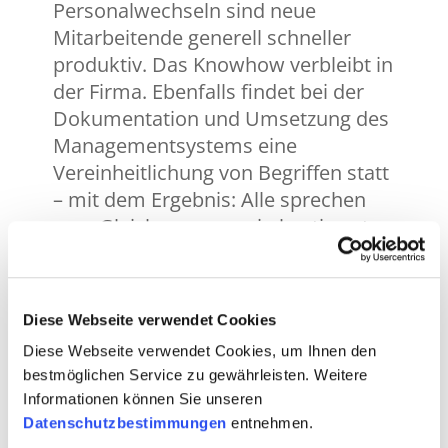
Personalwechseln sind neue
Mitarbeitende generell schneller
produktiv. Das Knowhow verbleibt in
der Firma. Ebenfalls findet bei der
Dokumentation und Umsetzung des
Managementsystems eine
Vereinheitlichung von Begriffen statt
– mit dem Ergebnis: Alle sprechen
vom Gleichen, wenn ein bestimmtes
Thema diskutiert wird. Es entstehen
viel weniger Fehler aus
Missverständnissen und
Diese Webseite verwendet Cookies
Unklarheiten.
Die Führung wird
Diese Webseite verwendet Cookies, um Ihnen den
generell einfacher.
bestmöglichen Service zu gewährleisten. Weitere
Zudem verlangen heute
Informationen können Sie unseren
Auftraggeber vielfach den Nachweis
Datenschutzbestimmungen
entnehmen.