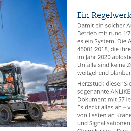
Ein Regelwerk
Damit ein solcher A
Betrieb mit rund 1’
es ein System. Die 
45001:2018, die ihr
im Jahr 2020 ablöst
Unfälle sind keine Z
weitgehend planbar
Herzstück dieser Sic
sogenannte ANLIKER
Dokument mit 57 le
Es deckt alles ab –
von Lasten an Kran
und Signalisationen
Chemikalien. «Den K
Bild: Anliker Gruppe, zvg