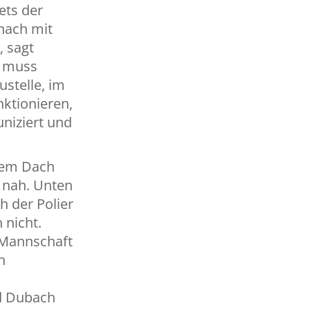
ets der
anach mit
, sagt
e muss
stelle, im
nktionieren,
niziert und
 dem Dach
 nah. Unten
h der Polier
 nicht.
 Mannschaft
n
nd Dubach