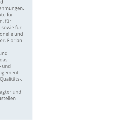
nd
nehmungen.
kte für
, für
sowie für
ionelle und
er. Florian
und
 das
- und
agement.
Qualitäts-,
ragter und
ustellen