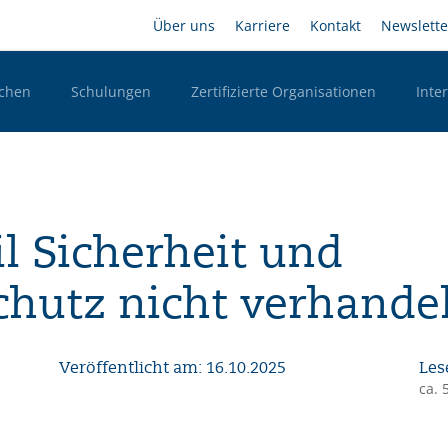
Direkt
Headernavigation
Über uns
Karriere
Kontakt
Newslette
zum
Inhalt
chen
Schulungen
Zertifizierte Organisationen
Inte
n Desktop
l Sicherheit und
hutz nicht verhandel
Veröffentlicht am: 16.10.2025
Les
ca. 