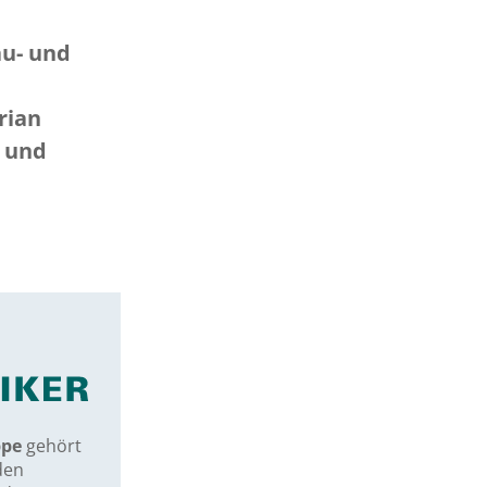
au- und
rian
- und
ppe
gehört
den