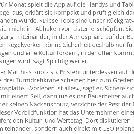
für Monat spielt die App auf die Handys und Tabl
egel aus, erklärt sie kompakt und prüft gleich d
tanden wurde. «Diese Tools sind unser Rückgrat»
f sich nicht im Abhaken von Listen erschöpfen. Si
gang miteinander, in der Atmosphäre auf der Bau
len Regelwerken könne Sicherheit deshalb nur fu
gen und eine Kultur fördern, in der offen kommu
ngen wird, sagt Spichtig weiter.
er Matthias Knotz so. Er steht unterdessen auf
e drei Turmdrehkrane scheinen hier zum Greifen
platte. «Vorleben ist alles», sagt er. Sichere sic
mit einem Seil, dann tue es der Bauarbeiter auch
er keinen Nackenschutz, verzichte der Rest der
ieser Vorbildfunktion hat das Unternehmen eine
en: den Kultur- und Wertetag. Dort diskutieren
miteinander, sondern auch direkt mit CEO Rola