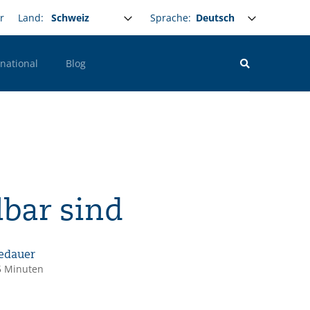
Select your language
Sprache:
r
Land:
rnational
Blog
bar sind
edauer
5 Minuten