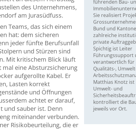
führenden Bau- u
austellen des Unternehmens,
Immobilienunter
endorf am Jurasüdfuss.
Sie realisiert Proje
Grossunternehmen
igen Teams, das sich einem
Bund und Kantone 
en hat: dem sicheren
zahlreiche institut
private Auftraggeb
enn jeder fünfte Berufsunfall
Spichtig ist Leiter
 Stolpern und Stürzen sind
Führungssupport 
. Mit kritischem Blick läuft
verantwortlich für
rt mal eine Absturzsicherung
Qualitäts-, Umwelt
cker aufgerollte Kabel. Er
Arbeitsschutzman
Matthias Knotz ist 
gen, Lasten korrekt
Umwelt- und
egenstände und Öffnungen
Sicherheitsbeauft
usserdem achtet er darauf,
kontrolliert die Ba
t und sauber ist. Denn
jeweils vor Ort.
 eng miteinander verbunden.
iner Risikobeurteilung, die er
.