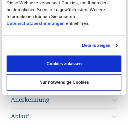
Diese Webseite verwendet Cookies, um Ihnen den
ist, begrenzen wir die Teilnehmerzahl
bestmöglichen Service zu gewährleisten. Weitere
auf 12 Personen.
Informationen können Sie unseren
Datenschutzbestimmungen
entnehmen.
Alle Teilnehmenden erhalten nach dem
Besuch des Seminars eine
Teilnahmebescheinigung.
Details zeigen
Cookies zulassen
Inhalt
Nur notwendige Cookies
Ziele
Anerkennung
Ablauf