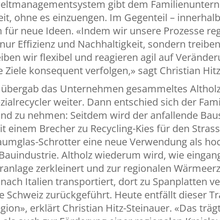
Umweltmanagementsystem gibt dem Familienunte
heit, ohne es einzuengen. Im Gegenteil – innerhal
 für neue Ideen. «Indem wir unsere Prozesse re
 nur Effizienz und Nachhaltigkeit, sondern treibe
iben wir flexibel und reagieren agil auf Verände
e Ziele konsequent verfolgen,» sagt Christian Hit
ren übergab das Unternehmen gesammeltes Altholz
ialrecycler weiter. Dann entschied sich der Fami
Hand zu nehmen: Seitdem wird der anfallende Bau
it einem Brecher zu Recycling-Kies für den Stra
chaumglas-Schrotter eine neue Verwendung als ho
Bauindustrie. Altholz wiederum wird, wie eingan
ranlage zerkleinert und zur regionalen Wärmee
nach Italien transportiert, dort zu Spanplatten ve
e Schweiz zurückgeführt. Heute entfällt dieser 
egion», erklärt Christian Hitz-Steinauer. «Das trä