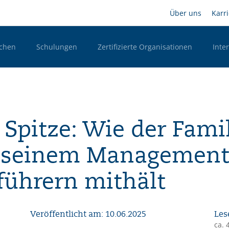
Direkt
Headernav
Über uns
Karr
zum
Inhalt
chen
Schulungen
Zertifizierte Organisationen
Inte
n Desktop
 Spitze: Wie der Fami
t seinem Management
ührern mithält
Veröffentlicht am: 10.06.2025
Les
ca. 