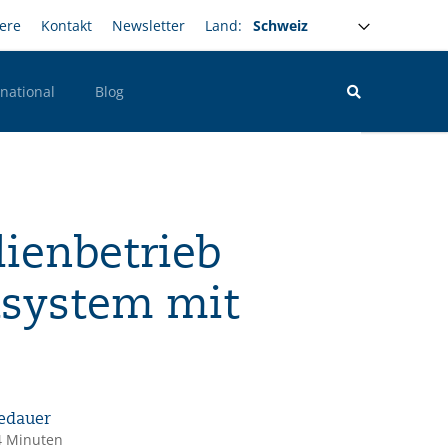
igation
iere
Kontakt
Newsletter
Land:
rnational
Blog
lienbetrieb
system mit
edauer
4 Minuten