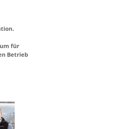
tion.
aum für
en Betrieb