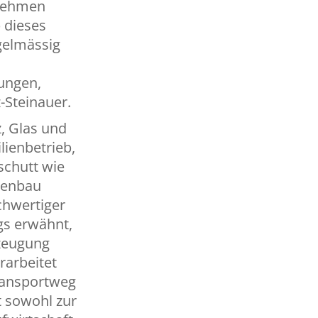
rnehmen
b dieses
gelmässig
n
rungen,
z-Steinauer.
, Glas und
lienbetrieb,
schutt wie
ssenbau
chwertiger
gs erwähnt,
rzeugung
rarbeitet
Transportweg
gt sowohl zur