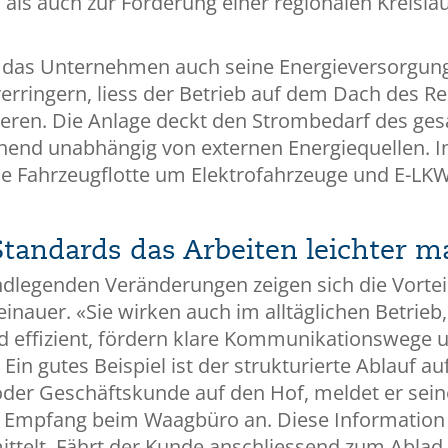
ls auch zur Förderung einer regionalen Kreislau
 das Unternehmen auch seine Energieversorgun
rringern, liess der Betrieb auf dem Dach des Re
lieren. Die Anlage deckt den Strombedarf des ge
hend unabhängig von externen Energiequellen. I
Fahrzeugflotte um Elektrofahrzeuge und E-LK
Standards das Arbeiten leichter 
ndlegenden Veränderungen zeigen sich die Vortei
einauer. «Sie wirken auch im alltäglichen Betrie
nd effizient, fördern klare Kommunikationswege 
 Ein gutes Beispiel ist der strukturierte Ablauf a
- oder Geschäftskunde auf den Hof, meldet er sein
m Empfang beim Waagbüro an. Diese Information 
ttelt. Fährt der Kunde anschliessend zum Ablad,