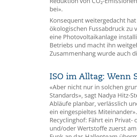
Reduktion von CO₂-Emissionen a
bei».
Konsequent weitergedacht hat
ökologischen Fussabdruck zu ve
eine Photovoltaikanlage instal
Betriebs und macht ihn weitge
Zusammenhang wurde auch die 
ISO im Alltag: Wenn 
«Aber nicht nur in solchen gru
Standards», sagt Nadya Hitz-St
Abläufe planbar, verlässlich u
ein eingespieltes Miteinander».
Recyclinghof: Fährt ein Privat
und/oder Wertstoffe zuerst a
Funk an das Hallenteam übermi