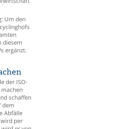
fwirtschaft
g: Um den
cyclinghofs
samten
n diesem
Ws ergänzt.
machen
le der ISO-
b, machen
und schaffen
uf dem
e Abfälle
wird per
 wird er von