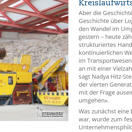
Kreislaufwirt
Aber die Geschichte
Geschichte über Log
den Wandel im Umg
gestern – heute zä
strukturiertes Hande
kontinuierlichen W
im Transportwesen v
an mit einer Vielzah
sagt Nadya Hitz-Ste
der vierten Genera
mit der Frage ausei
umgehen».
Was zunächst eine 
war, wurde zum fes
Unternehmensphilo