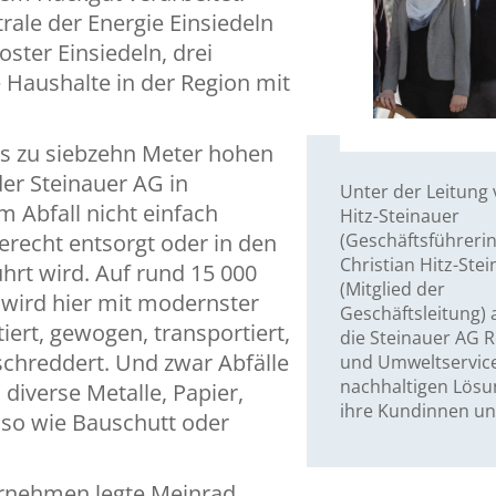
trale der Energie Einsiedeln
ster Einsiedeln, drei
 Haushalte in der Region mit
bis zu siebzehn Meter hohen
der Steinauer AG in
Unter der Leitung
m Abfall nicht einfach
Hitz-Steinauer
recht entsorgt oder in den
(Geschäftsführeri
Christian Hitz-Ste
hrt wird. Auf rund 15 000
(Mitglied der
wird hier mit modernster
Geschäftsleitung) 
iert, gewogen, transportiert,
die Steinauer AG R
chreddert. Und zwar Abfälle
und Umweltservic
nachhaltigen Lösu
, diverse Metalle, Papier,
ihre Kundinnen u
uso wie Bauschutt oder
ernehmen legte Meinrad