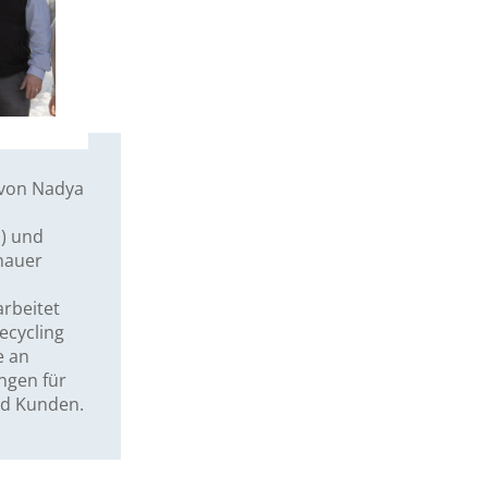
 von Nadya
n) und
inauer
arbeitet
ecycling
e an
ngen für
nd Kunden.