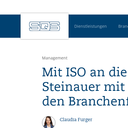
Dienstleistungen
Bran
Hauptnavigatio
Management
Mit ISO an die
Steinauer mi
den Branchenf
Claudia Furger