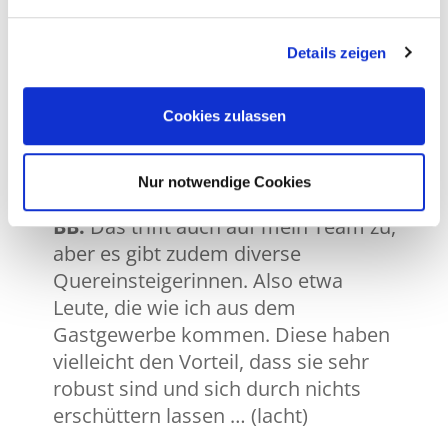
laufen die Fäden für alle Normen zusammen.
Was ist die optimale
Details zeigen
Grundausbildung für die Arbeit im
Kundendienst?
Cookies zulassen
SSt:
Bei mir im Account
Management haben fast alle eine
Nur notwendige Cookies
kaufmännische Lehre absolviert.
BB:
Das trifft auch auf mein Team zu,
aber es gibt zudem diverse
Quereinsteigerinnen. Also etwa
Leute, die wie ich aus dem
Gastgewerbe kommen. Diese haben
vielleicht den Vorteil, dass sie sehr
robust sind und sich durch nichts
erschüttern lassen … (lacht)