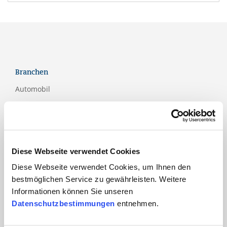
Branchen
Automobil
Bahn und
Öffentlicher Verkehr
Bau
Diese Webseite verwendet Cookies
Bildung
Diese Webseite verwendet Cookies, um Ihnen den
Dienstleistungen
bestmöglichen Service zu gewährleisten. Weitere
Finanzdienstleistungen
Informationen können Sie unseren
Datenschutzbestimmungen
entnehmen.
Gesundheits- und Sozialwesen
ICT