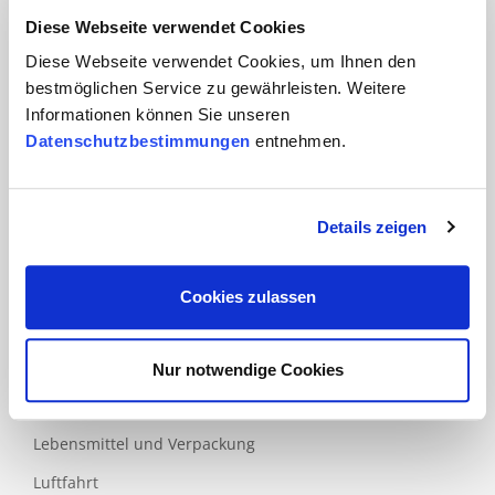
Diese Webseite verwendet Cookies
Branchen
Diese Webseite verwendet Cookies, um Ihnen den
Automobil
bestmöglichen Service zu gewährleisten. Weitere
Informationen können Sie unseren
Bahn und
Datenschutzbestimmungen
entnehmen.
Öffentlicher Verkehr
Bau
Bildung
Details zeigen
Dienstleistungen
Cookies zulassen
Finanzdienstleistungen
Gesundheits- und Sozialwesen
ICT
Nur notwendige Cookies
Industrie
Lebensmittel und Verpackung
Luftfahrt