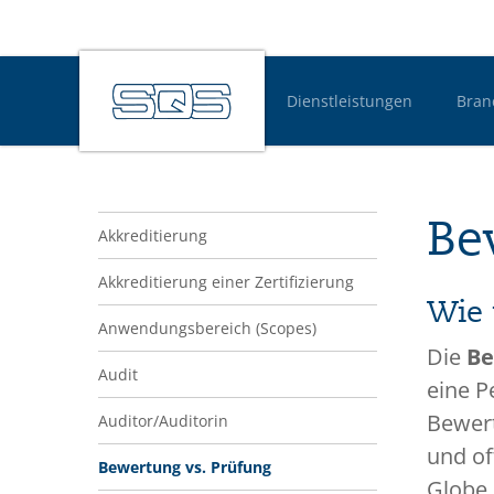
Dienstleistungen
Bran
Hauptnavigatio
Navigation Glossar
Be
Akkreditierung
Akkreditierung einer Zertifizierung
Wie 
Anwendungsbereich (Scopes)
Die
B
Audit
eine P
Bewertu
Auditor/Auditorin
und of
Bewertung vs. Prüfung
Globe 