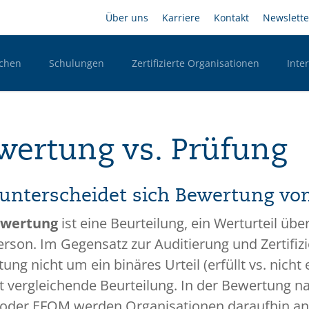
Direkt
Headernavigation
Über uns
Karriere
Kontakt
Newslette
zum
Inhalt
chen
Schulungen
Zertifizierte Organisationen
Inte
n Desktop
wertung vs. Prüfung
unterscheidet sich Bewertung vo
ewertung
ist eine Beurteilung, ein Werturteil üb
erson. Im Gegensatz zur Auditierung und Zertifi
ng nicht um ein binäres Urteil (erfüllt vs. nicht 
t vergleichende Beurteilung. In der Bewertung n
oder EFQM werden Organisationen daraufhin anal