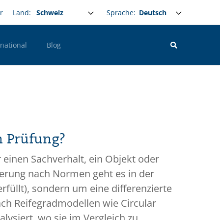
Select your language
Sprache:
r
Land:
rnational
Blog
n Prüfung?
er einen Sachverhalt, ein Objekt oder
zierung nach Normen geht es in der
erfüllt), sondern um eine differenzierte
ach Reifegradmodellen wie Circular
ysiert, wo sie im Vergleich zu