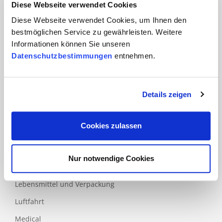
Diese Webseite verwendet Cookies
Branchen
Diese Webseite verwendet Cookies, um Ihnen den
Automobil
bestmöglichen Service zu gewährleisten. Weitere
Bahn und
Informationen können Sie unseren
Öffentlicher Verkehr
Datenschutzbestimmungen
entnehmen.
Bau
Bildung
Details zeigen
Dienstleistungen
Finanzdienstleistungen
Cookies zulassen
Gesundheits- und Sozialwesen
ICT
Nur notwendige Cookies
Industrie
Lebensmittel und Verpackung
Luftfahrt
Medical