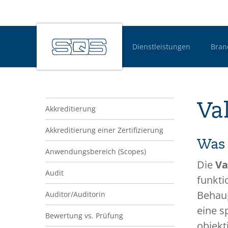
Dienstleistungen
Bran
Hauptnavigatio
Navigation Glossar
Va
Akkreditierung
Akkreditierung einer Zertifizierung
Was 
Anwendungsbereich (Scopes)
Die
Va
Audit
funkti
Behaup
Auditor/Auditorin
eine s
Bewertung vs. Prüfung
objekt