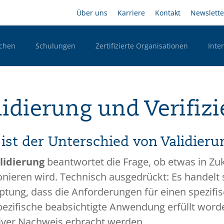
Direkt
Headernavigation
Über uns
Karriere
Kontakt
Newslette
zum
Inhalt
chen
Schulungen
Zertifizierte Organisationen
Inte
n Desktop
lidierung und Verifi
ist der Unterschied von Validieru
lidierung
beantwortet die Frage, ob etwas in Zuk
onieren wird. Technisch ausgedrückt: Es handelt 
tung, dass die Anforderungen für einen spezif
pezifische beabsichtigte Anwendung erfüllt worde
iver Nachweis erbracht werden.