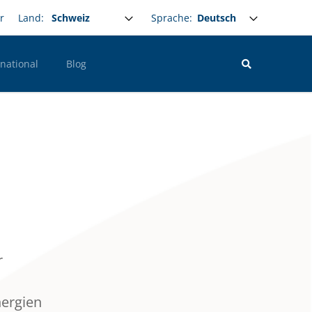
Select your language
Sprache:
r
Land:
rnational
Blog
r
nergien