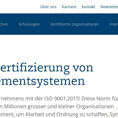
Direkt
Headernavigation
Über uns
Karriere
Kontakt
Newslette
zum
Inhalt
chen
Schulungen
Zertifizierte Organisationen
Inte
n Desktop
ertifizierung von
ement­systemen
ternehmens mit der ISO 9001:2015! Diese Norm fü
Millionen grosser und kleiner Organisationen
rument, um Klarheit und Ordnung zu schaffen, Sy