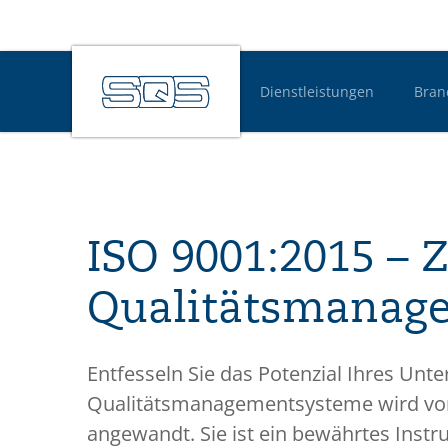
Dienstleistungen
Bran
Hauptnavigatio
ISO 9001:2015 – Z
Qualitäts­manag
Entfesseln Sie das Potenzial Ihres Un
Qualitätsmanagementsysteme wird von 
angewandt. Sie ist ein bewährtes Inst