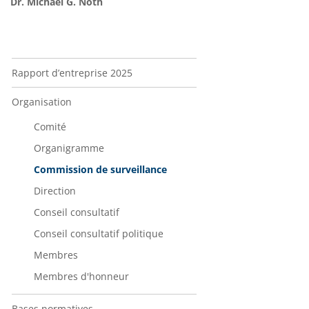
Dr. Michael G. Noth
Navigation Über uns
Rapport d’entreprise 2025
Organisation
Comité
Organigramme
Commission de surveillance
Direction
Conseil consultatif
Conseil consultatif politique
Membres
Membres d'honneur
Bases normatives