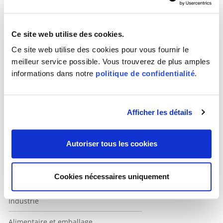
Unternavigaton Weiss
Automobile
Ce site web utilise des cookies.
Ce site web utilise des cookies pour vous fournir le
Rail et transports publics
meilleur service possible. Vous trouverez de plus amples
informations dans notre
politique de confidentialité
.
Construction
Formation
Afficher les détails
Prestations
Prestations financières
Autoriser tous les cookies
Système de santé et sécurité sociale
Cookies nécessaires uniquement
ICT
Industrie
Alimentaire et emballage