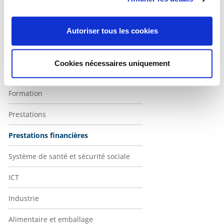
Unternavigaton Weiss
Automobile
Autoriser tous les cookies
Rail et transports publics
Cookies nécessaires uniquement
Construction
Formation
Prestations
Prestations financières
Système de santé et sécurité sociale
ICT
Industrie
Alimentaire et emballage