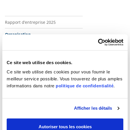
Navigation Über uns
Rapport d’entreprise 2025
Organisation
Comité
Organigramme
Commission de surveillance
Ce site web utilise des cookies.
Direction
Ce site web utilise des cookies pour vous fournir le
meilleur service possible. Vous trouverez de plus amples
Conseil consultatif
informations dans notre
politique de confidentialité
.
Conseil consultatif politique
Membres
Membres d'honneur
Afficher les détails
Bases normatives
Autoriser tous les cookies