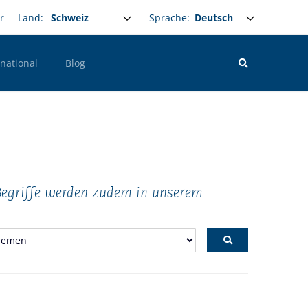
Select your language
Sprache:
r
Land:
rnational
Blog
 Begriffe werden zudem in unserem