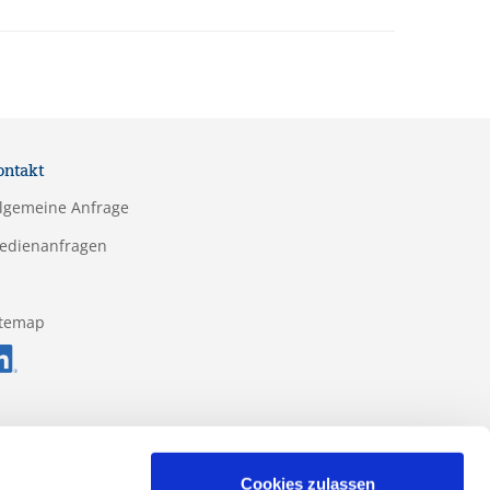
ontakt
llgemeine Anfrage
edienanfragen
itemap
Cookies zulassen