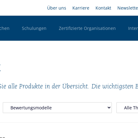
Direkt
Headernavigation
Über uns
Karriere
Kontakt
Newslette
zum
Inhalt
chen
Schulungen
Zertifizierte Organisationen
Inte
n Desktop
t
ie alle Produkte in der Übersicht. Die wichtigsten