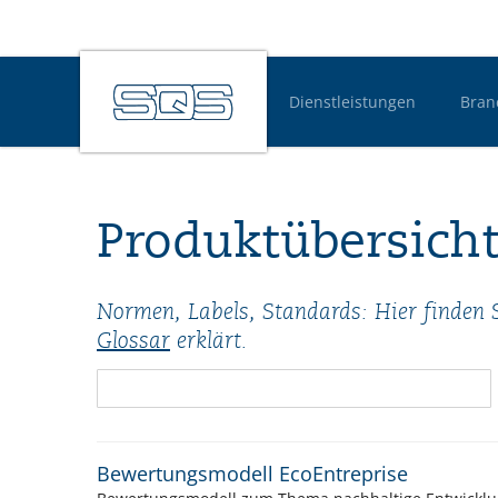
Dienstleistungen
Bran
Hauptnavigatio
Produktübersich
Normen, Labels, Standards: Hier finden S
Glossar
erklärt.
Bewertungsmodell EcoEntreprise