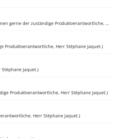
Dieses Produkt wird nur in Italien und Kanton Tessin (Schweiz) angeboten. (Allfällige Fragen zum Produkt beantwortet Ihnen gerne der zuständige Produktverantwortliche, Herr Silvio Genovese)
e Produktverantwortliche, Herr Stéphane Jaquet.)
 Stéphane Jaquet.)
ige Produktverantwortliche, Herr Stéphane Jaquet.)
rantwortliche, Herr Stéphane Jaquet.)