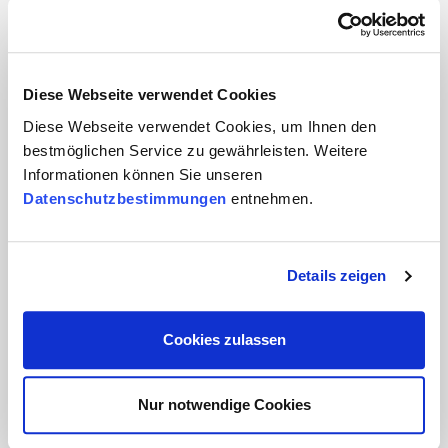
ICT
Industrie
Lebensmittel und Verpackung
Diese Webseite verwendet Cookies
Diese Webseite verwendet Cookies, um Ihnen den
Luftfahrt
bestmöglichen Service zu gewährleisten. Weitere
Medical
Informationen können Sie unseren
Datenschutzbestimmungen
entnehmen.
Papier- und Holzindustrie
Tourismus
Details zeigen
Produkte
Cookies zulassen
Hauptnormen
Zusatznormen
Nur notwendige Cookies
Nationale Schemen