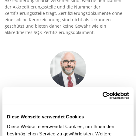
Akkreditierungsmarke versehen sind, welche den Namen
der Akkreditierungsstelle und die Nummer der
Zertifizierungsstelle trägt. Zertifizierungsdokumente ohne
eine solche Kennzeichnung sind nicht als Urkunden
geschützt und bieten daher keine Gewähr wie ein
akkreditiertes SQS-Zertifizierungsdokument.
SQS ist die starke Schweizer Marke für
zertifizierte Managementsysteme. Sie
generiert nachhaltigen Mehrwert – intern
Diese Webseite verwendet Cookies
wie extern, national wie international.
Diese Webseite verwendet Cookies, um Ihnen den
Silvio Genovese
, Bereichsleiter Produkte,
bestmöglichen Service zu gewährleisten. Weitere
Compliance und Akkreditierungen