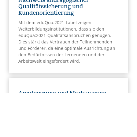
Nachweis andragogischer
Qualitätssicherung und
Kundenorientierung
Mit dem eduQua:2021-Label zeigen
Weiterbildungsinstitutionen, dass sie den
eduQua:2021-Qualitätsansprüchen genügen.
Dies stärkt das Vertrauen der Teilnehmenden
und Förderer, da eine optimale Ausrichtung an
den Bedürfnissen der Lernenden und der
Arbeitswelt eingefordert wird.
Anerkennung und Marktzugang
Das eduQua-Zertifikat ist in der Schweiz ein
verbreiteter Qualitätsnachweis für
Weiterbildungsanbieter. In vielen Kantonen ist
ein solches Zertifikat auch eine Voraussetzung
für den Erhalt öffentlicher Gelder oder
Subventionen. Eine erfolgreiche Zertifizierung