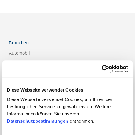
Branchen
Automobil
Bahn und
Öffentlicher Verkehr
Bau
Diese Webseite verwendet Cookies
Bildung
Diese Webseite verwendet Cookies, um Ihnen den
Dienstleistungen
bestmöglichen Service zu gewährleisten. Weitere
Finanzdienstleistungen
Informationen können Sie unseren
Datenschutzbestimmungen
entnehmen.
Gesundheits- und Sozialwesen
ICT