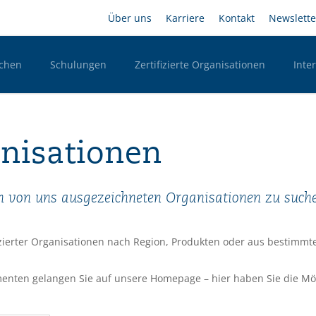
Direkt
Headernavigation
Über uns
Karriere
Kontakt
Newslette
zum
Inhalt
chen
Schulungen
Zertifizierte Organisationen
Inte
n Desktop
anisationen
len von uns ausgezeichneten Organisationen zu suc
izierter Organisationen nach Region, Produkten oder aus bestimmt
enten gelangen Sie auf unsere Homepage – hier haben Sie die Mögl