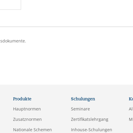
ngsdokumente.
Produkte
Schulungen
K
Hauptnormen
Seminare
A
Zusatznormen
Zertifikatslehrgang
M
Nationale Schemen
Inhouse-Schulungen