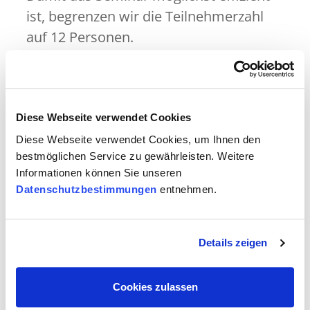
ist, begrenzen wir die Teilnehmerzahl
auf 12 Personen.
Alle Teilnehmenden erhalten nach dem
Besuch des Seminars einen
Weiterbildungsnachweis.
Diese Webseite verwendet Cookies
Diese Webseite verwendet Cookies, um Ihnen den
Inhalt
bestmöglichen Service zu gewährleisten. Weitere
Informationen können Sie unseren
Datenschutzbestimmungen
entnehmen.
Ziele
Ablauf
Details zeigen
Unterlagen
Cookies zulassen