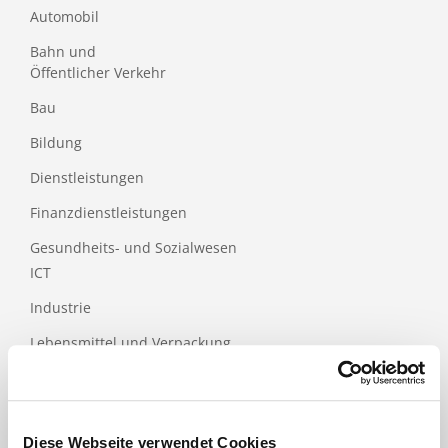
Automobil
Bahn und
Öffentlicher Verkehr
Bau
Bildung
Dienstleistungen
Finanzdienstleistungen
Gesundheits- und Sozialwesen
ICT
Industrie
Lebensmittel und Verpackung
Luftfahrt
Medical
Diese Webseite verwendet Cookies
Papier- und Holzindustrie