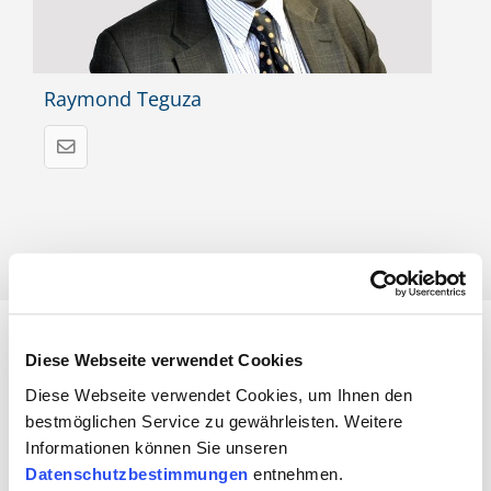
Raymond Teguza
Diese Webseite verwendet Cookies
Diese Webseite verwendet Cookies, um Ihnen den
Vertrauen Sie auf geprüfte Qualität
bestmöglichen Service zu gewährleisten. Weitere
Informationen können Sie unseren
Erfahren Sie mehr über
unsere Akkreditierungen
, die
Datenschutzbestimmungen
entnehmen.
Ihre Zertifizierungen weltweit anerkannt und