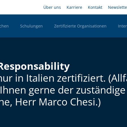
Direkt
Headernavigation
Über uns
Karriere
Kontakt
Newslette
zum
Inhalt
chen
Schulungen
Zertifizierte Organisationen
Inte
n Desktop
Responsability
r in Italien zertifiziert. (Al
Ihnen gerne der zuständige
he, Herr Marco Chesi.)