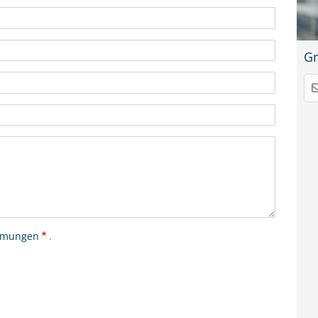
Gr
mmungen
.