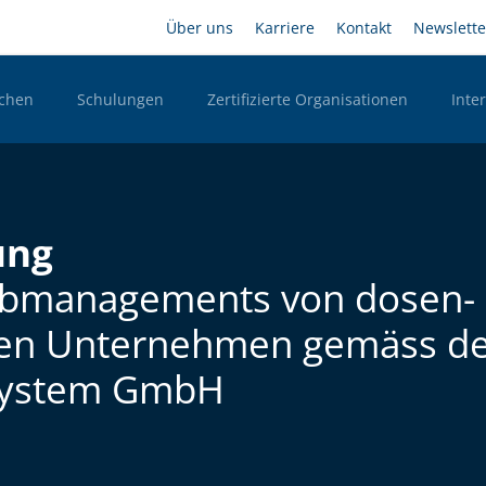
Direkt
Headernavigation
Über uns
Karriere
Kontakt
Newslette
zum
Inhalt
chen
Schulungen
Zertifizierte Organisationen
Inte
n Desktop
ung
Farbmanagements von dosen-
den Unternehmen gemäss d
system GmbH