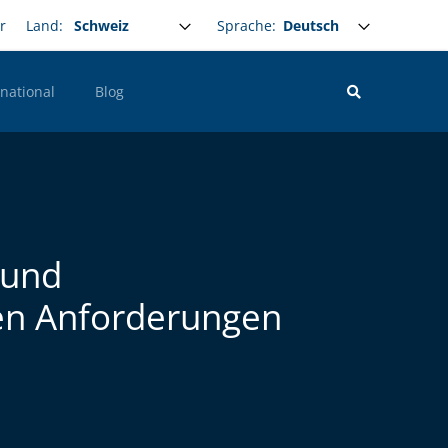
Select your language
Sprache:
r
Land:
rnational
Blog
 und
en Anforderungen