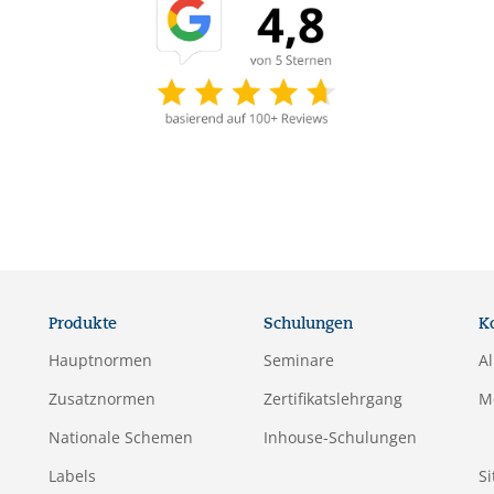
Produkte
Schulungen
K
Hauptnormen
Seminare
A
Zusatznormen
Zertifikatslehrgang
M
Nationale Schemen
Inhouse-Schulungen
Labels
S