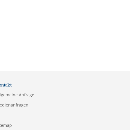
ontakt
llgemeine Anfrage
edienanfragen
itemap