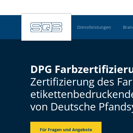
Dienstleistungen
Bran
Hauptnavigatio
DPG Farbzertifizier
Zertifizierung des 
etikettenbedrucken
von Deutsche Pfand
Für Fragen und Angebote