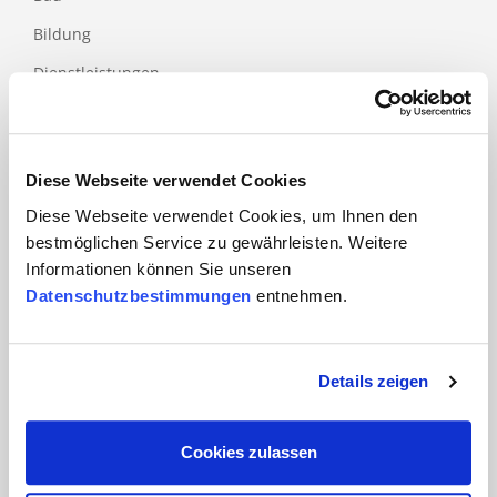
Bildung
Dienstleistungen
Finanzdienstleistungen
Gesundheits- und Sozialwesen
ICT
Diese Webseite verwendet Cookies
Diese Webseite verwendet Cookies, um Ihnen den
Industrie
bestmöglichen Service zu gewährleisten. Weitere
Lebensmittel und Verpackung
Informationen können Sie unseren
Luftfahrt
Datenschutzbestimmungen
entnehmen.
Medical
Papier- und Holzindustrie
Details zeigen
Tourismus
Cookies zulassen