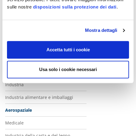
sulle nostre
disposizioni sulla protezione dei dati
.
Edilizia
Formazione
Mostra dettagli
Servizi
Servizi finanziari
Accetta tutti i cookie
Salute e Sociale
Usa solo i cookie necessari
ICT
Industria
Industria alimentare e imballaggi
Aerospaziale
Medicale
Industria della carta e del legno