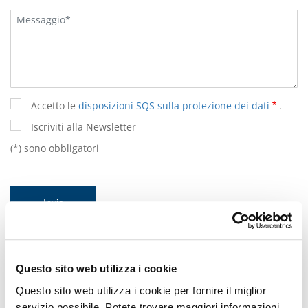
Accetto le
disposizioni SQS sulla protezione dei dati
.
Iscriviti alla Newsletter
(*) sono obbligatori
Unternavigaton Weiss
Automotive
Questo sito web utilizza i cookie
Questo sito web utilizza i cookie per fornire il miglior
Trasporto ferroviario e pubblico
servizio possibile. Potete trovare maggiori informazioni