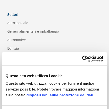
Settori
Aerospaziale
Generi alimentari e imballaggio
Automotive
Edilizia
Formazione
I
CT
Industria
Questo sito web utilizza i cookie
Industria della
Questo sito web utilizza i cookie per fornire il miglior
carta e del legno
servizio possibile. Potete trovare maggiori informazioni
Medicale
sulle nostre
disposizioni sulla protezione dei dati
.
Salute e
sanità