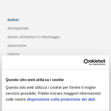
Settori
Aerospaziale
Generi alimentari e imballaggio
Automotive
Edilizia
Formazione
I
CT
Questo sito web utilizza i cookie
Industria
Questo sito web utilizza i cookie per fornire il miglior
Industria della
servizio possibile. Potete trovare maggiori informazioni
carta e del legno
sulle nostre
disposizioni sulla protezione dei dati
.
Medicale
Salute e