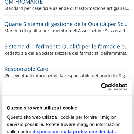
QM-FROMARTE
Standard per caseifici e aziende di trasformazione artigianale del latte
Quarte Sistema di gestione della Qualità per Scuole di Musica
Marchio di qualità per i membri dell’Associazione Svizzera delle Scuole di Musica
Sistema di riferimento Qualità per le farmacie ospedaliere RQS Edizione 2.1
Redatto sia dalla Società svizzera dei farmacisti dell’amministrazione e degli ospedali (GSASA) sia dall’Agenzia per la promozione e valutazione della qualità nel settore sanitario (APEQ).
Responsible Care
(Per eventuali informazioni la responsabile del prodotto, Sig.ra Paola Guccione, sarà a vostra disposizione.)
swiss assessment
Certificazione di Assessment Center secondo il catalogo di requisiti swiss assessment
Questo sito web utilizza i cookie
Swiss R-PET Label
Questo sito web utilizza i cookie per fornire il miglior
Certificazione del PET riciclato elvetico nelle bottiglie per bevande in PET
servizio possibile. Potete trovare maggiori informazioni
sulle nostre
disposizioni sulla protezione dei dati
.