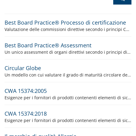
Best Board Practice® Processo di certificazione
Valutazione delle commissioni direttive secondo i principi Corporate Governance contrassegnati dal marchio di garanzia Best Board Practice® compreso certificato (Il marchio Best Board Practice Label, sia come certificazione sia come valutazione una tantum, non è più disponibile. I certificati già rilasciati manterranno la loro validità fino alla relativa data di scadenza).
Best Board Practice® Assessment
Un unico assessment di organi direttivi secondo i principi di Corporate Governance contraddistinto con l'attestato BBP® (Il marchio Best Board Practice Label, sia come certificazione sia come valutazione una tantum, non è più disponibile. I certificati già rilasciati manterranno la loro validità fino alla relativa data di scadenza).
Circular Globe
Un modello con cui valutare il grado di maturità circolare delle organizzazioni
CWA 15374:2005
Esigenze per i fornitori di prodotti contenenti elementi di sicurezza
CWA 15374:2018
Esigenze per i fornitori di prodotti contenenti elementi di sicurezza