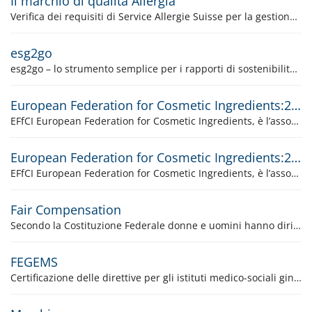
Il marchio di qualità Allergia
Verifica dei requisiti di Service Allergie Suisse per la gestione in materia di allergie per la produzione di beni di consumo, servizi e camere d'hotel allergene ottimizzate
esg2go
esg2go – lo strumento semplice per i rapporti di sostenibilità automatizzati
European Federation for Cosmetic Ingredients:2017-1
EFfCI European Federation for Cosmetic Ingredients, è l’associazione che rappresenta e sostiene gli interessi dei produttori europei di Ingredienti Cosmetici.
European Federation for Cosmetic Ingredients:2017
EFfCI European Federation for Cosmetic Ingredients, è l’associazione che rappresenta e sostiene gli interessi dei produttori europei di Ingredienti Cosmetici. (EFfCI GMP 2017 è sostituito dall’ EFfCI GMP 2017-1.)
Fair Compensation
Secondo la Costituzione Federale donne e uomini hanno diritto allo stesso salario per lo stesso lavoro. Questa tematica sarà discussa accuratamente a livello politico e sindacale. Inoltre, le strutture del salario sono spesso cresciute in modo organico e il più delle volte non corrispondono ai reali dati di fatto.
FEGEMS
Certificazione delle direttive per gli istituti medico-sociali ginevrini e membri della FEGEMS.