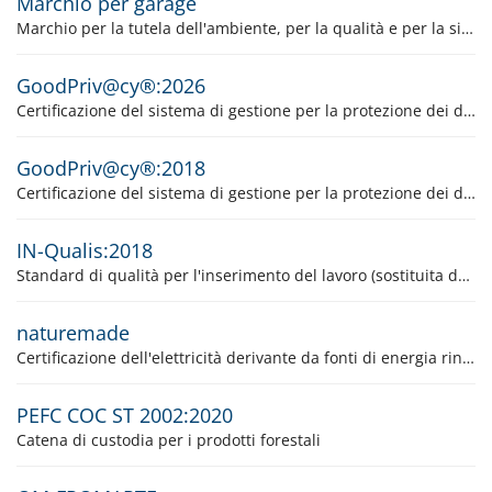
Marchio per garage
Marchio per la tutela dell'ambiente, per la qualità e per la sicurezza sulla base di ISO 14024
GoodPriv@cy®:2026
Certificazione del sistema di gestione per la protezione dei dati
GoodPriv@cy®:2018
Certificazione del sistema di gestione per la protezione dei dati (A decorrere dal 30 aprile 2029, la norma GoodPriv@cy®:2018 non sarà più valida e verrà sostituita dalla GoodPriv@cy®:2026)
IN-Qualis:2018
Standard di qualità per l'inserimento del lavoro (sostituita dalla versione IN-Qualis:2024. Il periodo di transizione dei certificati è valido fino al 30 settembre 2028)
naturemade
Certificazione dell'elettricità derivante da fonti di energia rinnovabili secondo il marchio VUE
PEFC COC ST 2002:2020
Catena di custodia per i prodotti forestali