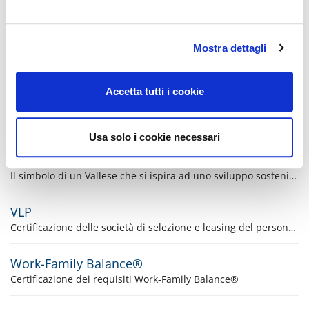
swissstaffing
Certificazione di imprese operanti nella ricerca e nel collocamento di personale secondo gli standard di qualità di swissstaffing (associazione delle aziende prestatrici di personale in Svizzera)
Mostra dettagli
swissstaffing 2026
Certificazione di imprese operanti nella ricerca e nel collocamento di personale secondo gli standard di qualità di swissstaffing (associazione delle aziende prestatrici di personale in Svizzera)
Accetta tutti i cookie
Swiss Sustainable Real Estate Index (SSREI)
Lo Swiss Sustainable Real Estate Index (SSREI) è stato sviluppato per valutare la sostenibilità del patrimonio immobiliare svizzero.
Usa solo i cookie necessari
Valais excellence
Il simbolo di un Vallese che si ispira ad uno sviluppo sostenibile e qualitativamente elevato, e che pone al centro dell’attenzione le persone e la loro terra
VLP
Certificazione delle società di selezione e leasing del personale secondo gli standard di qualità della VLP (Verband Liechtensteiner Personaldienstleister)
Work-Family Balance®
Certificazione dei requisiti Work-Family Balance®