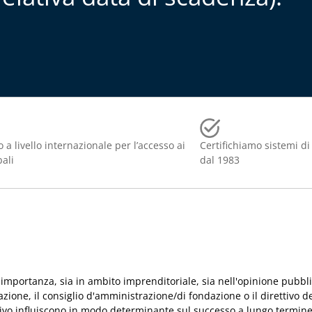
 a livello internazionale per l’accesso ai
Certifichiamo sistemi di
bali
dal 1983
importanza, sia in ambito imprenditoriale, sia nell'opinione pubbl
zione, il consiglio d'amministrazione/di fondazione o il direttivo 
tivo influiscono in modo determinante sul successo a lungo termine