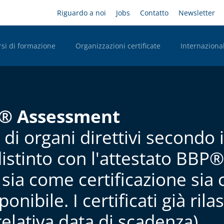
Salta
Headernavigation
Riguardo a noi
Jobs
Contatto
Newsletter
al
contenuto
principale
rsi di formazione
Organizzazioni certificate
Internazional
n Desktop
e® Assessment
i organi direttivi secondo i
stinto con l'attestato BBP® 
 sia come certificazione si
onibile. I certificati già ril
 relativa data di scadenza).