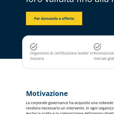
Per domande e offerte
Organismo di certificazione leader in
Riconosciuto
Svizzera
mercati glo
Motivazione
La corporate governance ha acquisito una notevole 
rendono necessario un intervento. In ogni organizza
Anche la scelta e la composizione dell'organo diret