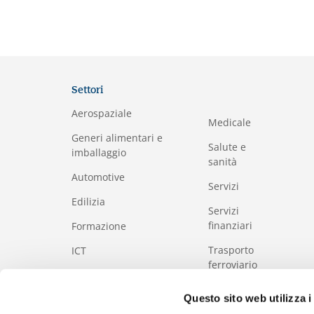
Settori
Aerospaziale
Medicale
Generi alimentari e
Salute e
imballaggio
sanità
Automotive
Servizi
Edilizia
Servizi
finanziari
Formazione
Trasporto
I
CT
ferroviario
Industria
e pubblico
Questo sito web utilizza i
Industria della
Turismo