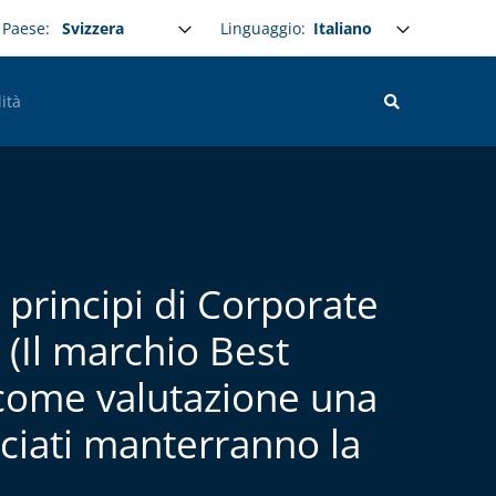
Select your language
Linguaggio:
Paese:
ità
 principi di Corporate
(Il marchio Best
a come valutazione una
asciati manterranno la