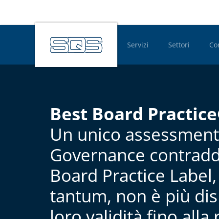
Servizi
Settori
Co
Hauptnavigatio
Best Board Practic
Un unico assessment d
Governance contraddi
Board Practice Label,
tantum, non è più disp
loro validità fino alla