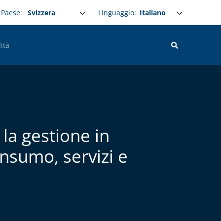
Select your language
Linguaggio:
Paese:
ità
 la gestione in
onsumo, servizi e