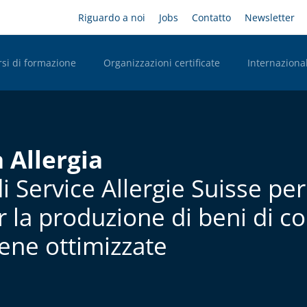
Salta
Headernavigation
Riguardo a noi
Jobs
Contatto
Newsletter
al
contenuto
principale
rsi di formazione
Organizzazioni certificate
Internazional
n Desktop
à Allergia
di Service Allergie Suisse per
r la produzione di beni di c
ene ottimizzate