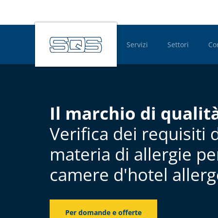
Servizi
Settori
Co
Hauptnavigatio
Il marchio di qualit
Verifica dei requisiti 
materia di allergie pe
camere d'hotel allerg
Per domande e offerte