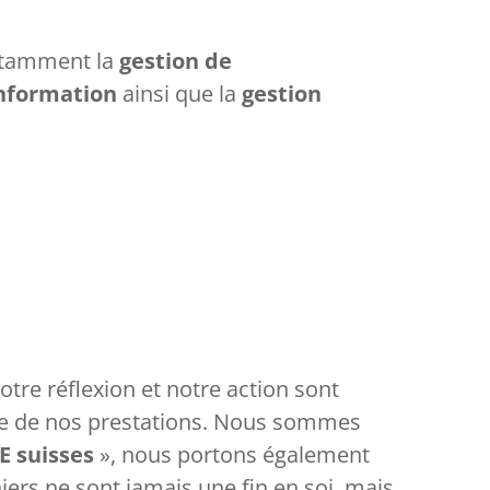
otamment la
gestion de
’information
ainsi que la
gestion
tre réflexion et notre action sont
nte de nos prestations. Nous sommes
E suisses
», nous portons également
iers ne sont jamais une fin en soi, mais