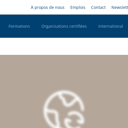
Aller
Headernavigation
À propos de nous
Emplois
Contact
Newslet
au
contenu
principal
Formations
Organisations certifiées
International
n Desktop