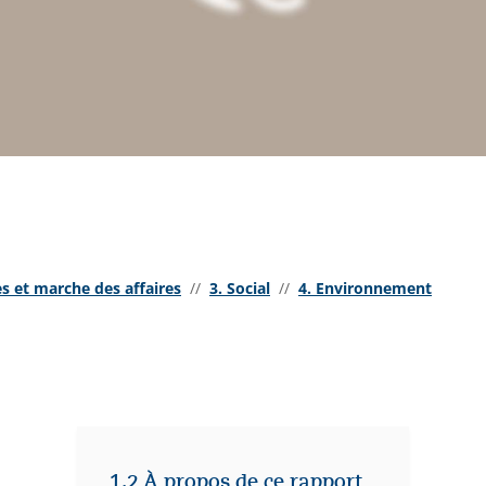
es et marche des affaires
//
3. Social
//
4. Environnement
1.2 À propos de ce rapport