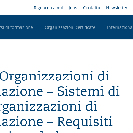
Salta
Headernavigation
Riguardo a noi
Jobs
Contatto
Newsletter
al
contenuto
principale
rsi di formazione
Organizzazioni certificate
Internazional
n Desktop
 Organizzazioni di
mazione – Sistemi di
rganizzazioni di
azione – Requisiti