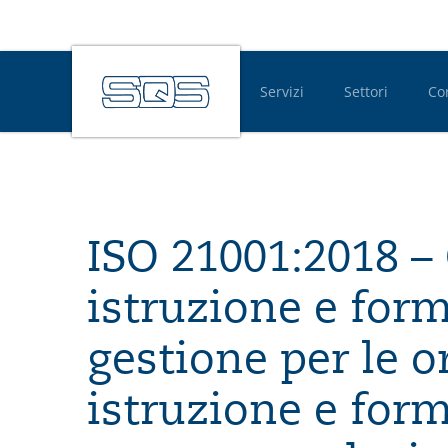
Servizi
Settori
Co
Hauptnavigatio
ISO 21001:2018 –
istruzione e for
gestione per le o
istruzione e form