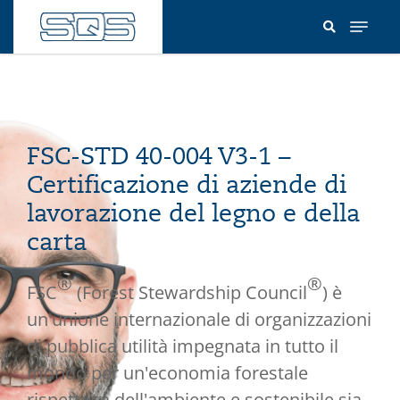
Salta
al
contenuto
principale
FSC-STD 40-004 V3-1 –
Certificazione di aziende di
lavorazione del legno e della
carta
®
®
FSC
(Forest Stewardship Council
) è
un'unione internazionale di organizzazioni
di pubblica utilità impegnata in tutto il
mondo per un'economia forestale
rispettosa dell'ambiente e sostenibile sia