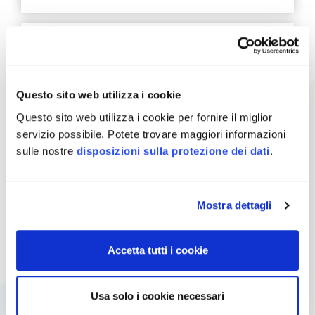
Tracciabilità e miglioramento della
qualità
Una documentazione chiara e il controllo del
Questo sito web utilizza i cookie
flusso di materiali garantiscono l’utilizzo
Questo sito web utilizza i cookie per fornire il miglior
esclusivo di legname proveniente da una
servizio possibile. Potete trovare maggiori informazioni
silvicoltura responsabile. Ne conseguono
sulle nostre
disposizioni sulla protezione dei dati
.
processi tracciabili a livello di acquisti, di
gestione magazzino e di produzione.
Mostra dettagli
Accesso a nuovi mercati e vantaggio
Accetta tutti i cookie
competitivo
I prodotti certificati FSC sono richiesti in molti
mercati nazionali e internazionali. La
Usa solo i cookie necessari
certificazione apre quindi le porte a gare