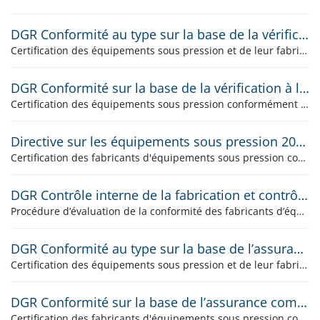
DGR Conformité au type sur la base de la vérification de l’équipement sous pression
Certification des équipements sous pression et de leur fabrication conformément aux exigences de l'ordonnance relative aux équipements sous pression RS 930.114 et de la directive sur les équipements sous pression 2014/68/CE, modules B+F
DGR Conformité sur la base de la vérification à l’unité
Certification des équipements sous pression conformément aux exigences de l'ordonnance relative aux équipements sous pression RS 930.114 et de la directive sur les équipements sous pression 2014/68/CE, module G
Directive sur les équipements sous pression 2014/68/UE, DEP Ordonnance sur les équipements sous pression RS 930.114
Certification des fabricants d'équipements sous pression conformément aux exigences de l'ordonnance sur les équipements sous pression RS 930.114 et de la directive sur les équipements sous pression 2014/68/UE modules B, C2, D, D1, E, E1, F, G, H et H1
DGR Contrôle interne de la fabrication et contrôles supervisés de l’équipement sous pression à des intervalles aléatoires
Procédure d’évaluation de la conformité des fabricants d’équipements sous pression conformément aux exigences de l’ordonnance relative aux équipements sous pression RS 930.114 et de la directive sur les équipements sous pression 2014/68/UE, module A2
DGR Conformité au type sur la base de l’assurance de la qualité de l’équipement sous pression
Certification des équipements sous pression et de leur fabrication conformément aux exigences de l'ordonnance relative aux équipements sous pression RS 930.114 et de la directive sur les équipements sous pression 2014/68/CE, modules B+E
DGR Conformité sur la base de l’assurance complète de la qualité
Certification des fabricants d'équipements sous pression conformément aux exigences de l'ordonnance relative aux équipements sous pression RS 930.114 et de la directive sur les équipements sous pression 2014/68/CE, module H