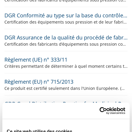
DGR Conformité au type sur la base du contrôle interne de la fabrication et de contrôles supervisés de l’équipement sous pression à des intervalles aléatoires
Certification des équipements sous pression et de leur fabrication conformément aux exigences de l'ordonnance relative aux équipements sous pression RS 930.114 et de la directive sur les équipements sous pression 2014/68/CE, modules B+C2
DGR Assurance de la qualité du procédé de fabrication
Certification des fabricants d’équipements sous pression conformément aux exigences de l’ordonnance relative aux équipements sous pression RS 930.114 et de la directive sur les équipements sous pression 2014/68/CE, module D1
Règlement (UE) n° 333/11
Critères permettant de déterminer à quel moment certains types de débris métalliques cessent d’être considérés comme étant des déchets.
Règlement (EU) n° 715/2013
Ce produit est certifié seulement dans l'Union Européene. (Notre responsable produit, Monsieur Renato Borghesan, répondra volontiers à toutes vos éventuelles questions.)
GDP Good Distribution Practice for Medicinal Products
Ce produit est certifié seulement en Italie. (Le responsable du produit, M Michele Ippolito, se tient à votre disposition pour répondre à vos éventuelles questions.)
Guidance on social Responsability
Ce site web utilise des cookies.