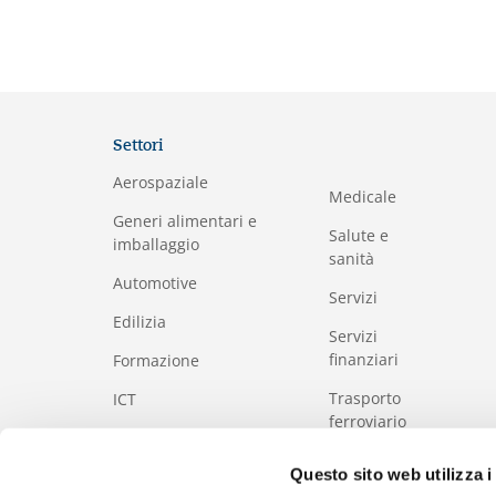
Settori
Aerospaziale
Medicale
Generi alimentari e
Salute e
imballaggio
sanità
Automotive
Servizi
Edilizia
Servizi
finanziari
Formazione
Trasporto
I
CT
ferroviario
Industria
e pubblico
Questo sito web utilizza i
Industria della
Turismo