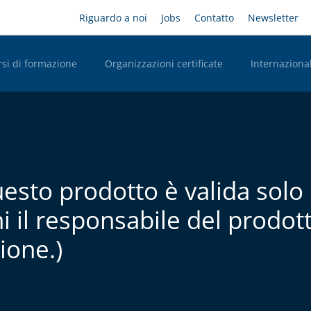
Salta
Headernavigation
Riguardo a noi
Jobs
Contatto
Newsletter
al
contenuto
principale
rsi di formazione
Organizzazioni certificate
Internazional
n Desktop
esto prodotto è valida solo p
 il responsabile del prodotto
ione.)