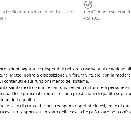
 a livello internazionale per l’accesso ai
Certifichiamo sistemi di
bali
dal 1983
rmazioni aggiuntive (disponibili nell’area riservata al download al
 cura. Mette inoltre a disposizione un forum virtuale, con la moderaz
sui contenuti e sul funzionamento del sistema.
torità sanitarie di comuni e cantoni, cercano di fornire a persone an
za, il loro principale requisito sono prestazioni di qualità superio
ione della qualità.
 nelle case di cura e di riposo vengano rispettate le esigenze di qu
o riceve un rapporto sullo stato delle cose, che può usare per confro