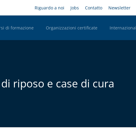
Salta
Headernavigation
Riguardo a noi
Jobs
Contatto
Newsletter
al
contenuto
principale
rsi di formazione
Organizzazioni certificate
Internazional
n Desktop
i riposo e case di cura