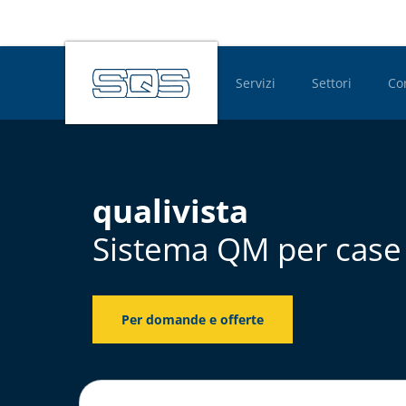
Servizi
Settori
Co
Hauptnavigatio
qualivista
Sistema QM per case d
Per domande e offerte