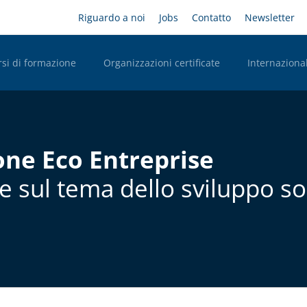
Salta
Headernavigation
Riguardo a noi
Jobs
Contatto
Newsletter
al
contenuto
principale
rsi di formazione
Organizzazioni certificate
Internazional
n Desktop
one Eco Entreprise
e sul tema dello sviluppo so