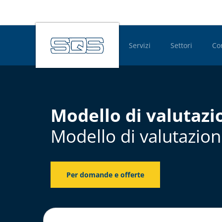
Servizi
Settori
Co
Hauptnavigatio
Modello di valutazi
Modello di valutazion
Per domande e offerte