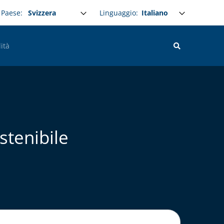
Select your language
Linguaggio:
Paese:
ità
stenibile