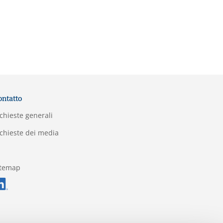
ontatto
chieste generali
chieste dei media
itemap