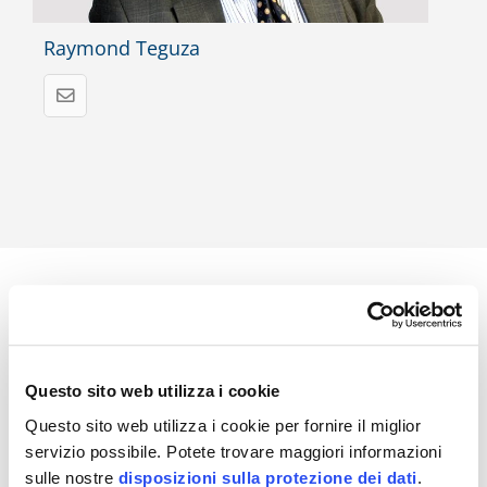
Raymond Teguza
Fiducia nella qualità comprovata
Questo sito web utilizza i cookie
Scoprite di più sui
nostri accreditamenti
, che rendono le
Questo sito web utilizza i cookie per fornire il miglior
vostre certificazioni riconosciute e affidabili a livello
servizio possibile. Potete trovare maggiori informazioni
globale.
sulle nostre
disposizioni sulla protezione dei dati
.