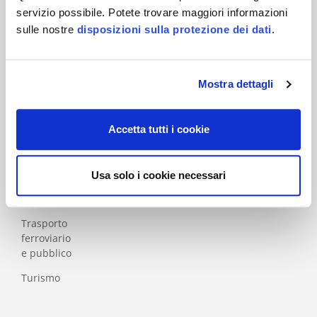
I
CT
servizio possibile. Potete trovare maggiori informazioni
sulle nostre
disposizioni sulla protezione dei dati
.
Industria
Industria della
carta e del legno
Mostra dettagli
Medicale
Salute e
Accetta tutti i cookie
sanità
Servizi
Usa solo i cookie necessari
Servizi
finanziari
Trasporto
ferroviario
e pubblico
Turismo