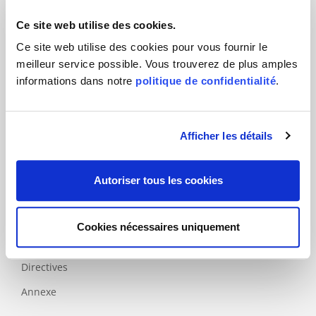
Tourisme
Ce site web utilise des cookies.
Ce site web utilise des cookies pour vous fournir le
Produits
meilleur service possible. Vous trouverez de plus amples
informations dans notre
politique de confidentialité
.
Normes
principales
Normes
Afficher les détails
complémentaires
Spécifiques
nationales
Autoriser tous les cookies
Labels
Cookies nécessaires uniquement
Modèles
d'évaluation
Directives
Annexe