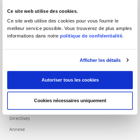
Tourisme
Ce site web utilise des cookies.
Ce site web utilise des cookies pour vous fournir le
Produits
meilleur service possible. Vous trouverez de plus amples
informations dans notre
politique de confidentialité
.
Normes
principales
Normes
Afficher les détails
complémentaires
Spécifiques
nationales
Autoriser tous les cookies
Labels
Cookies nécessaires uniquement
Modèles
d'évaluation
Directives
Annexe