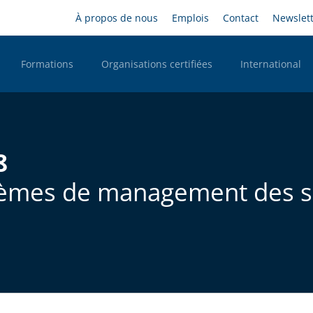
Aller
Headernavigation
À propos de nous
Emplois
Contact
Newslet
au
contenu
principal
Formations
Organisations certifiées
International
n Desktop
8
stèmes de management des se