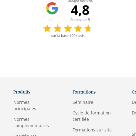
Produits
Formations
C
Normes
Séminaire
D
principales
C
ycle de formation
D
Normes
certifiée
complémentaires
Formations sur site
S