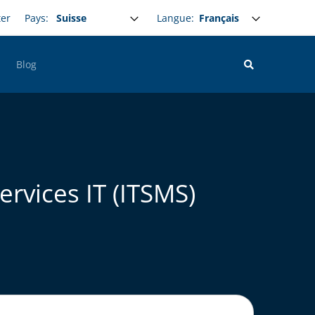
Select your language
Langue:
ter
Pays:
Blog
rvices IT (ITSMS)