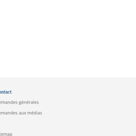
ontact
emandes générales
emandes aux médias
itemap